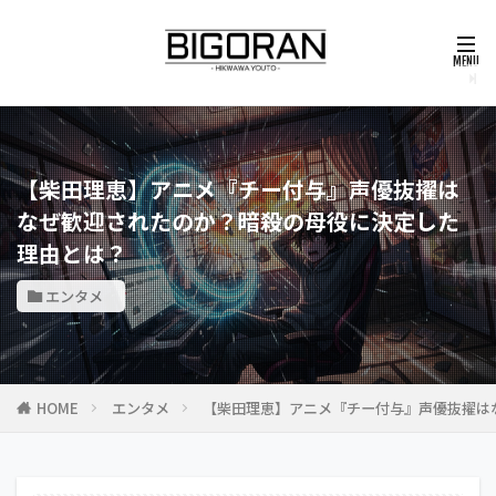
【柴田理恵】アニメ『チー付与』声優抜擢は
なぜ歓迎されたのか？暗殺の母役に決定した
理由とは？
エンタメ
HOME
エンタメ
【柴田理恵】アニメ『チー付与』声優抜擢は