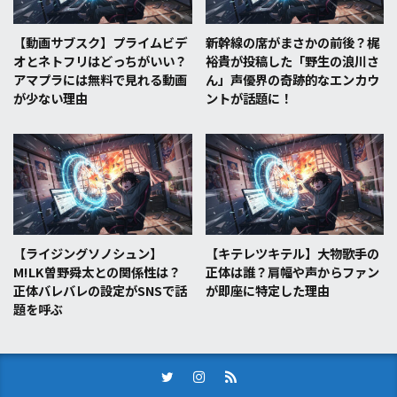
【動画サブスク】プライムビデ
新幹線の席がまさかの前後？梶
オとネトフリはどっちがいい？
裕貴が投稿した「野生の浪川さ
アマプラには無料で見れる動画
ん」声優界の奇跡的なエンカウ
が少ない理由
ントが話題に！
【ライジングソノシュン】
【キテレツキテル】大物歌手の
M!LK曽野舜太との関係性は？
正体は誰？肩幅や声からファン
正体バレバレの設定がSNSで話
が即座に特定した理由
題を呼ぶ