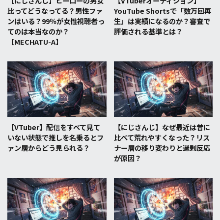
【にじさんじ】ヒーローの男女
【VTuberオーディション】
比ってどうなってる？男性ファ
YouTube Shortsで「数万回再
ンはいる？99％が女性視聴者っ
生」は実績になるのか？審査で
てのは本当なのか？
評価される基準とは？
【MECHATU-A】
【VTuber】配信をすべて見て
【にじさんじ】なぜ最近は昔に
いない状態で推しを名乗るとフ
比べて荒れやすくなった？リス
ァン層からどう見られる？
ナー層の移り変わりと過剰反応
が原因？