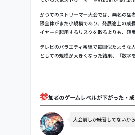
ゲー
ムレ
ベル
かつてのストリーマー大会では、無名の猛
が下
隈全体がまだ小規模であり、発展途上の成
がっ
イヤーを起用するリスクを取るよりも、確
た・
成長
が見
テレビのバラエティ番組で毎回似たような
られ
としての規模が大きくなった結果、「数字
ない
原因
3
大会
の
参
「ガ
加者のゲームレベルが下がった・成
チ演
出」
と視
大会前しか練習してないか
聴者
の期
待値