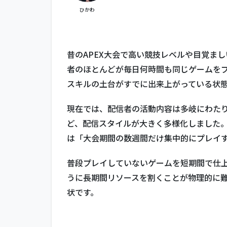
のズ
ひかわ
レ
4
ま
昔のAPEX大会で高い競技レベルや目覚ま
と
め
者のほとんどが毎日何時間も同じゲームを
スキルの土台がすでに出来上がっている状
現在では、配信者の活動内容は多岐にわたりま
ど、配信スタイルが大きく多様化しました。そ
は「大会期間の数週間だけ集中的にプレイ
普段プレイしていないゲームを短期間で仕
うに長期間リソースを割くことが物理的に
状です。