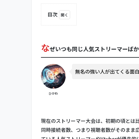
目次
1
なぜ
いつ
も同
な
ぜいつも同じ人気ストリーマーばか
じ人
気ス
トリ
ーマ
無名の強い人が出てくる面
ーば
かり
呼ば
ひかわ
れる
の
か？
2
現在のストリーマー大会は、初期の頃とは
参加
同時接続者数、つまり視聴者数がそのまま
者の
ている人気ストリーマーやVtuberが優先