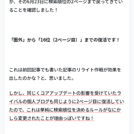
が、その6月23日に検索順位の2ページまで戻ってきてい
的に
ることを確認しました！
検索
順位
が少
しだ
けア
「圏外」から「16位（2ページ目）」までの復活です！
ッ
プ！
1.2
アメ
ブ
これは前回記事でも書いた記事のリライト作戦が効果を
ロ・
出したのかな？と、思いました。
はて
なブ
ロ
しかし、同じくコアアップデートの影響を受けていたラ
グ・
イバルの個人ブログも同じように2ページ目に復活してい
note
はま
たので、これは単純に検索順位を決めるルールがなにか
だま
しら変更されたことが理由っぽいですね！
だ強
い！
2