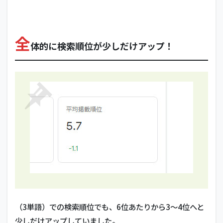
カ
テ
ゴ
全
リ
体的に検索順位が少しだけアップ！
ー
の
数
を
絞
っ
て、
タ
グ
付
け
を
多
く
す
る
（3単語）での検索順位でも、6位あたりから3～4位へと
2.1
こ
のまま個
少しだけアップしていました。