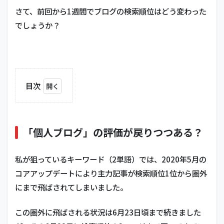
さて、前回から1週間でブログの検索順位はどう変わった
でしょうか？
目次
1
「個
人ブ
ロ
「個人ブログ」の評価が戻りつつある？
グ」
の評
価が
私が狙っているキーワード（2単語）では、2020年5月の
戻り
コアアップデートにより主力記事が検索順位1位から圏外
つつ
あ
にまで飛ばされてしまいました。
る？
この圏外に飛ばされる状況は6月23日頃まで続きました
1.1
全体