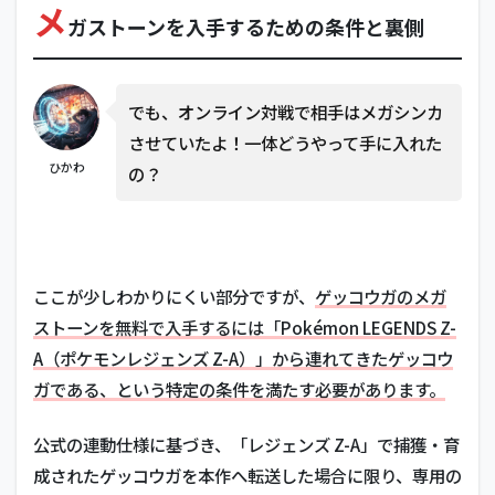
メ
っ
ガストーンを入手するための条件と裏側
て
い
な
い
でも、オンライン対戦で相手はメガシンカ
場
合
させていたよ！一体どうやって手に入れた
の
ひかわ
の？
解
決
策
4
ま
ここが少しわかりにくい部分ですが、
ゲッコウガのメガ
と
め
ストーンを無料で入手するには「Pokémon LEGENDS Z-
A（ポケモンレジェンズ Z-A）」から連れてきたゲッコウ
ガである、という特定の条件を満たす必要があります。
公式の連動仕様に基づき、「レジェンズ Z-A」で捕獲・育
成されたゲッコウガを本作へ転送した場合に限り、専用の