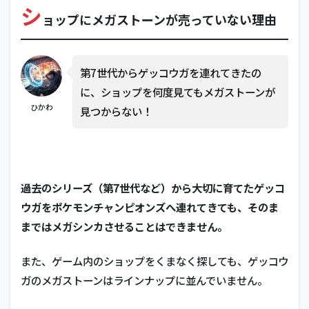
シ
プ
ョップにメガストーンが売っていない理由
に
メ
ガ
ス
第7世代からゲッコウガを連れてきたの
ト
ー
に、ショップを何度見てもメガストーンが
ン
ひかわ
見つからない！
が
売
っ
て
い
な
過去のシリーズ（第7世代など）から大切に育てたゲッコ
い
ウガをポケモンチャンピオンズへ連れてきても、そのま
理
由
まではメガシンカさせることはできません。
2
メ
また、ゲーム内のショップをくまなく探しても、ゲッコウ
ガ
ガのメガストーンはラインナップに並んでいません。
ス
ト