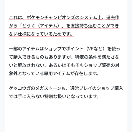
ー
ン
を
これは、ポケモンチャンピオンズのシステム上、過去作
入
手
から「どうぐ（アイテム）」を直接持ち込むことができ
す
ない仕様になっているためです。
る
た
め
一部のアイテムはショップでポイント（VPなど）を使っ
の
て購入できるものもありますが、特定の条件を満たさな
条
件
いと解放されない、あるいはそもそもショップ販売の対
と
象外となっている専用アイテムが存在します。
裏
側
ゲッコウガのメガストーンも、通常プレイのショップ購入
3
では手に入らない特別な扱いとなっています。
対
象
ソ
フ
ト
を
持