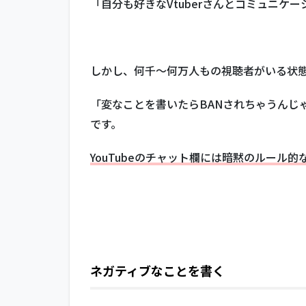
「自分も好きなVtuberさんとコミュニ
1.2
「伝書
鳩」
「鳩」
しかし、何千～何万人もの視聴者がいる状
行為
1.3
「変なことを書いたらBANされちゃうんじ
ネタ
です。
バレ
の禁
YouTubeのチャット欄には暗黙のルール
止
1.4
荒ら
しコ
メン
ト
1.5
ネガティブなことを書く
荒ら
しコ