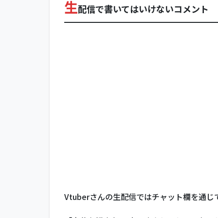
信
生
配信で書いてはいけないコメント
で
書
い
て
は
い
け
な
い
コ
メ
ン
ト
1.1
ネガ
ティ
ブな
こと
Vtuberさんの生配信ではチャット欄を通
を書
く