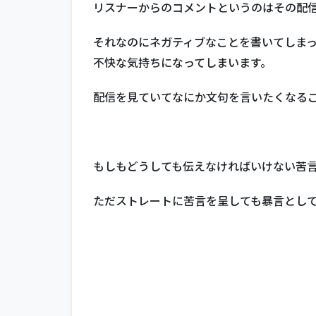
メン
リスナーからのコメントというのはその配
トに
反応
それなのにネガティブなことを書いてしま
する
不快な気持ちになってしまいます。
1.6
リス
配信を見ていてなにか文句を言いたくなる
ナー
同士
で会
話す
る
もしもどうしても伝えなければいけない苦
1.7
ただストレートに苦言を呈しても暴言とし
プラ
イベ
ート
なこ
とを
聞く