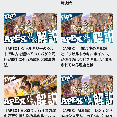
解決策
【APEX】ヴァルキリーのウル
【APEX】「試合中のキル数」
トで味方を置いていくバグ？同
と「リザルトのキルポイント」
行が勝手に外れる原因と解決方
が違うのはなぜ？キルポが減ら
法
されている理由とは
【APEX】ALGSでデバイスの途
【APEX】ALGSの「レジェンド
中変更や持ち込み品のルールは
BANシステム」ってなに？BAN