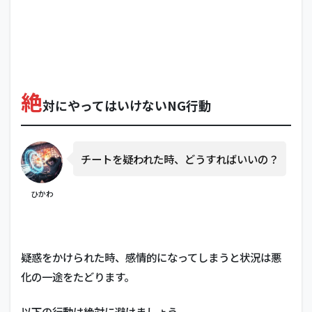
し、
誠実
に説
明す
る
3.3
絶
「悪
対にやってはいけないNG行動
魔の
証
明」
を理
チートを疑われた時、どうすればいいの？
解
し、
時に
ひかわ
はス
ルー
する
4
疑惑をかけられた時、感情的になってしまうと状況は悪
ま
化の一途をたどります。
と
め
以下の行動は絶対に避けましょう。