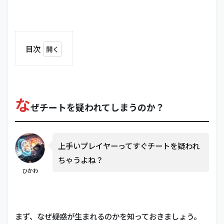
目次
1
なぜ
チー
トを
な
疑わ
ぜチートを疑われてしまうのか？
れて
しま
うの
か？
上手いプレイヤーってすぐチートを疑われ
2
ちゃうよね？
絶
ひかわ
対
に
や
っ
て
まず、なぜ疑惑が生まれるのかを知っておきましょう。
は