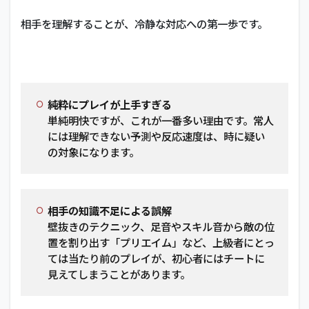
い
相手を理解することが、冷静な対応への第一歩です。
け
な
い
NG
行
動
純粋にプレイが上手すぎる
3
単純明快ですが、これが一番多い理由です。常人
潔
には理解できない予測や反応速度は、時に疑い
白
の対象になります。
を
証
明
す
る
相手の知識不足による誤解
具
壁抜きのテクニック、足音やスキル音から敵の位
体
置を割り出す「プリエイム」など、上級者にとっ
的
ては当たり前のプレイが、初心者にはチートに
な
見えてしまうことがあります。
ア
ク
シ