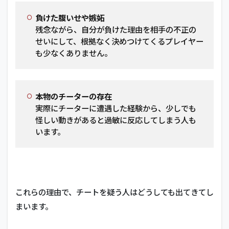
ョ
ン
負けた腹いせや嫉妬
プ
残念ながら、自分が負けた理由を相手の不正の
ラ
せいにして、根拠なく決めつけてくるプレイヤー
ン
も少なくありません。
3.1
手元
カメ
ラ
本物のチーターの存在
（ハ
実際にチーターに遭遇した経験から、少しでも
ンド
カ
怪しい動きがあると過敏に反応してしまう人も
ム）
います。
を導
入す
る
3.2
客観
これらの理由で、チートを疑う人はどうしても出てきてし
的な
証拠
まいます。
を提
示