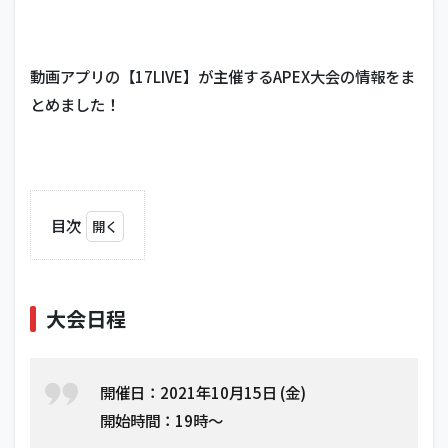
動画アプリの【17LIVE】が主催するAPEX大会の情報をま
とめました！
目次
1
大
会
日
大会日程
程
2
大
開催日：2021年10月15日 (金)
会
開始時間：19時～
ル
ー