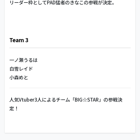
リーダー枠としてPAD猛者のきなこの参戦が決定。
Team 3
一ノ瀬うるは
白雪レイド
小森めと
人気Vtuber3人によるチーム「BIG☆STAR」の参戦決
定！