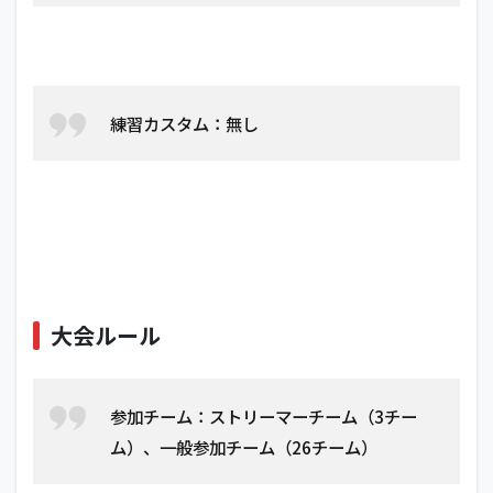
ル
3
参
加
チ
練習カスタム：無し
ー
ム
3.0.1
Team
1
3.0.2
Team
2
大会ルール
3.0.3
Team
3
参加チーム：ストリーマーチーム（3チー
ム）、一般参加チーム（26チーム）