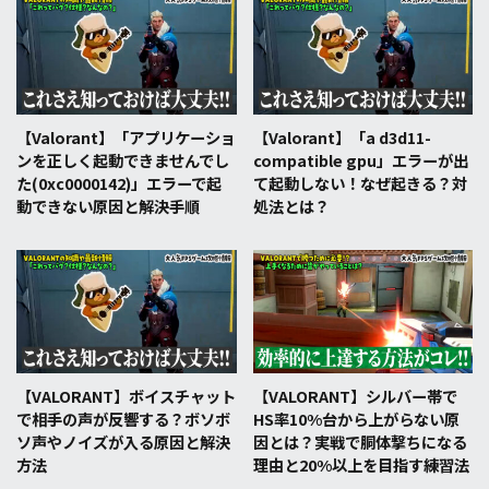
【Valorant】「アプリケーショ
【Valorant】「a d3d11-
ンを正しく起動できませんでし
compatible gpu」エラーが出
た(0xc0000142)」エラーで起
て起動しない！なぜ起きる？対
動できない原因と解決手順
処法とは？
【VALORANT】ボイスチャット
【VALORANT】シルバー帯で
で相手の声が反響する？ボソボ
HS率10%台から上がらない原
ソ声やノイズが入る原因と解決
因とは？実戦で胴体撃ちになる
方法
理由と20%以上を目指す練習法