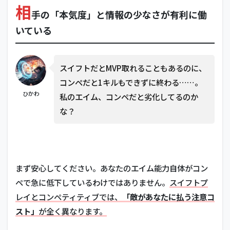
相
気
手の「本気度」と情報の少なさが有利に働
度」
と情
いている
報の
少な
さが
有利
スイフトだとMVP取れることもあるのに、
に働
コンペだと1キルもできずに終わる……。
いて
ひかわ
私のエイム、コンペだと劣化してるのか
いる
な？
2
短期
決戦
のた
め
「対
まず安心してください。あなたのエイム能力自体がコン
策」
ペで急に低下しているわけではありません。
スイフトプ
され
る前
レイとコンペティティブでは、
「敵があなたに払う注意コ
に試
スト」
が全く異なります。
合が
終わ