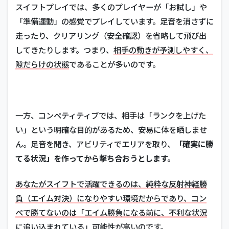
る
スイフトプレイでは、多くのプレイヤーが「お試し」や
3
「準備運動」の感覚でプレイしています。足音を消さずに
そも
走ったり、クリアリング（安全確認）を省略して飛び出
そも
してきたりします。つまり、
相手の動きが予測しやすく、
シス
テム
隙だらけの状態
であることが多いのです。
上の
「前
提条
件」
が違
一方、コンペティティブでは、相手は「ランクを上げた
う
い」という明確な目的があるため、安易に体を晒しませ
4
ん。足音を聞き、アビリティでエリアを取り、
「確実に勝
ま
と
てる状況」を作ってから撃ち合おうとします。
め
あなたがスイフトで活躍できるのは、純粋な反射神経勝
負（エイム対決）になりやすい環境だからであり、コン
ペで勝てないのは「エイム勝負になる前に、不利な状況
に追い込まれている」可能性が高いのです。