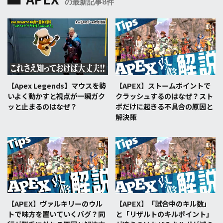
の最新記事8件
【Apex Legends】マウスを勢
【APEX】ストームポイントで
いよく動かすと視点が一瞬ガク
クラッシュするのはなぜ？スト
ッと止まるのはなぜ？
ポだけに起きる不具合の原因と
解決策
【APEX】ヴァルキリーのウル
【APEX】「試合中のキル数」
トで味方を置いていくバグ？同
と「リザルトのキルポイント」