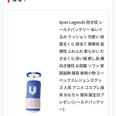
Apex Legends 抱き枕 シ
ールドバッテリー ぬいぐ
るみ クッション 可愛い 昼
寝まくら 背当て 携帯枕 高
弾性 ふわふわ 柔らかい だ
きまくら 添い寝 癒し系 横
向き寝枕 お部屋 ソファ 家
庭装飾 雑貨 車用小物 エー
ペックスレジェンズグッ
ズ 人気 アニメ コスプレ道
具 おもちゃ 寝具 誕生日プ
レゼン (シールドバッテリ
ー)