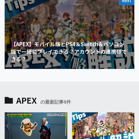
Next
【APEX】モバイル版とPS4＆Switch＆パソコン
版で一緒にプレイできる？アカウントの連携はで
きる？
APEX
の最新記事8件