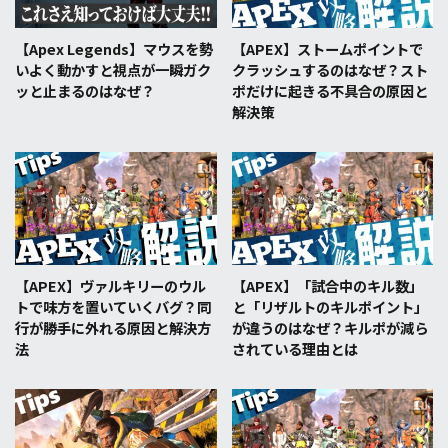
【Apex Legends】マウスを勢
【APEX】ストームポイントで
いよく動かすと視点が一瞬ガク
クラッシュするのはなぜ？スト
ッと止まるのはなぜ？
ポだけに起きる不具合の原因と
解決策
【APEX】ヴァルキリーのウル
【APEX】「試合中のキル数」
トで味方を置いていくバグ？同
と「リザルトのキルポイント」
行が勝手に外れる原因と解決方
が違うのはなぜ？キルポが減ら
法
されている理由とは