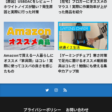
【原因】USBDACをレビュー！
【在宅】ブロガーにオススメの
ホワイトノイズが酷い？発生原
マウス！実際に作業効率が上が
因と実際に行った対策
った商品を紹介
Amazonで買える一人暮らしに
【ゲーミングチェア】寒さ対策
オススメ『家具類』はコレ！実
で足元に置けるオススメ暖房器
際に使ってコスパの良さを感じ
具はコレだ！勉強にも使える集
たもの
中力アップ技
プライバシーポリシー
お問い合わせ