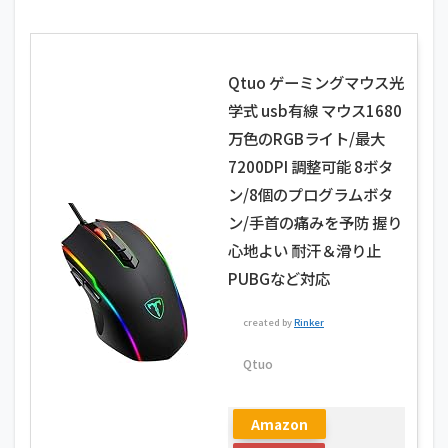
Qtuo ゲーミングマウス光
学式 usb有線 マウス1680
万色のRGBライト/最大
7200DPI 調整可能 8ボタ
ン/8個のプログラムボタ
ン/手首の痛みを予防 握り
心地よい 耐汗＆滑り止
PUBGなど対応
created by
Rinker
Qtuo
Amazon