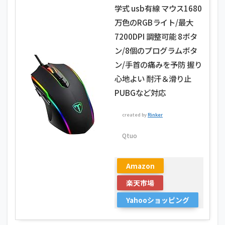
学式 usb有線 マウス1680
万色のRGBライト/最大
7200DPI 調整可能 8ボタ
ン/8個のプログラムボタ
ン/手首の痛みを予防 握り
心地よい 耐汗＆滑り止
PUBGなど対応
created by
Rinker
Qtuo
Amazon
楽天市場
Yahooショッピング