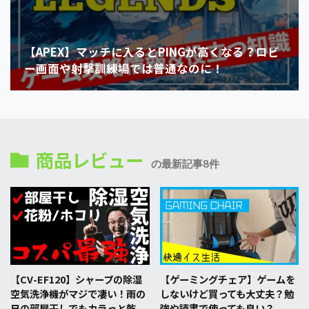
【APEX】マッチに入るとPINGが高くなる？ロビ
ー画面や射撃訓練場では普通なのに！
商品レビュー
の最新記事8件
【CV-EF120】シャープの除湿
【ゲーミングチェア】ゲームを
空気洗浄機がマジで凄い！雨の
しないけど買っても大丈夫？勉
日の部屋干しでもカラっと乾
強や読書で使っても良い？