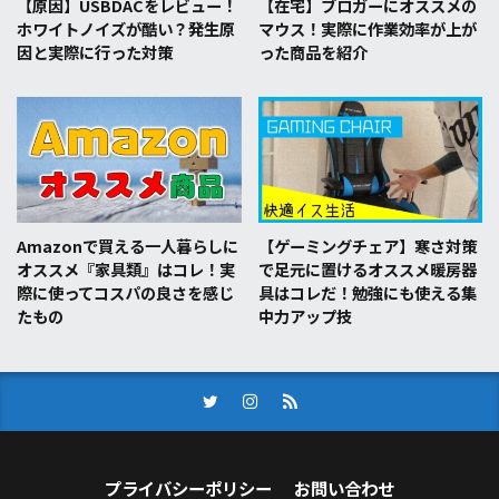
【原因】USBDACをレビュー！
【在宅】ブロガーにオススメの
ホワイトノイズが酷い？発生原
マウス！実際に作業効率が上が
因と実際に行った対策
った商品を紹介
Amazonで買える一人暮らしに
【ゲーミングチェア】寒さ対策
オススメ『家具類』はコレ！実
で足元に置けるオススメ暖房器
際に使ってコスパの良さを感じ
具はコレだ！勉強にも使える集
たもの
中力アップ技
プライバシーポリシー
お問い合わせ