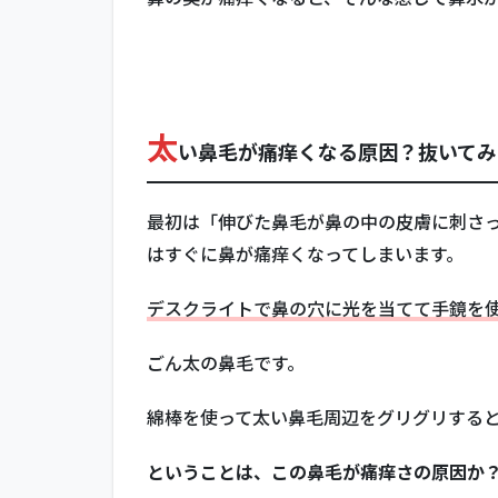
2
Panasonic
のエチケッ
トカッター
を買ってみ
た
太
い鼻毛が痛痒くなる原因？抜いてみ
2.1
「太
い鼻
最初は「伸びた鼻毛が鼻の中の皮膚に刺さっ
毛」
はすぐに鼻が痛痒くなってしまいます。
での
違和
デスクライトで鼻の穴に光を当てて手鏡を使
感、
鼻水
が出
ごん太の鼻毛です。
る症
状は
綿棒を使って太い鼻毛周辺をグリグリする
エチ
ケッ
ということは、この鼻毛が痛痒さの原因か
トカ
ッタ