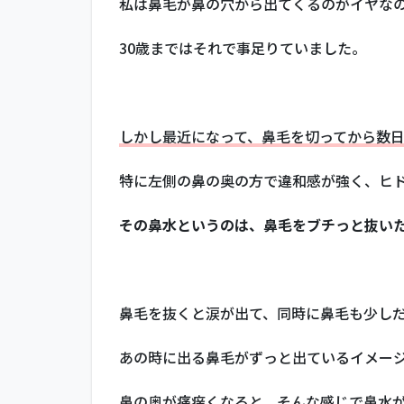
私は鼻毛が鼻の穴から出てくるのがイヤな
が痛
痒く
なる
30歳まではそれで事足りていました。
原
因？
抜い
てみ
しかし最近になって、鼻毛を切ってから数
たら
快適
にな
特に左側の鼻の奥の方で違和感が強く、ヒ
った
その鼻水というのは、鼻毛をブチっと抜い
1.2
鼻毛
を抜
くの
は難
鼻毛を抜くと涙が出て、同時に鼻毛も少し
しい
し面
あの時に出る鼻毛がずっと出ているイメー
倒
だ！
鼻の奥が痛痒くなると、そんな感じで鼻水