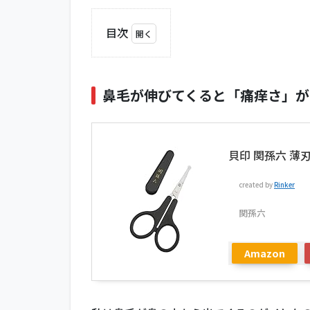
目次
1
鼻毛
が伸
鼻毛が伸びてくると「痛痒さ」が
びて
くる
と
「痛
貝印 関孫六 薄刃
痒
さ」
が出
created by
Rinker
てき
関孫六
て鼻
水が
出る
Amazon
1.1
太い
鼻毛