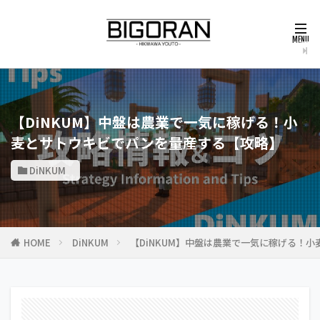
【DiNKUM】中盤は農業で一気に稼げる！小
麦とサトウキビでパンを量産する【攻略】
DiNKUM
HOME
DiNKUM
【DiNKUM】中盤は農業で一気に稼げる！