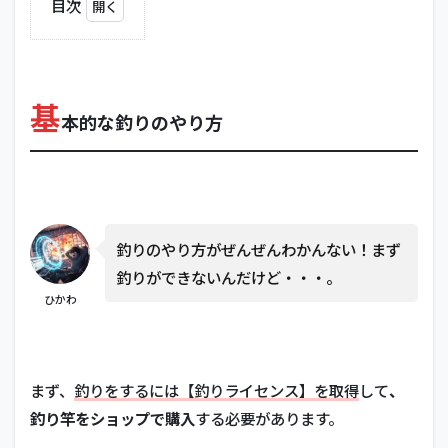
目次
1
基
本
的
基
な
本的な釣りのやり方
釣
り
の
や
り
方
釣りのやり方がぜんぜんわかんない！まず
1.1
釣りができないんだけど・・・。
簡単
に釣
ひかわ
れる
裏技
はな
い
まず、
釣りをするには【釣りライセンス】を取得
して
、
の？
釣り竿をショップで購入
する必要があります。
1.2