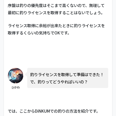
高速
序盤は釣りの優先度はそこまで高くないので、無理して
で魚
を釣
最初に釣りライセンスを取得することはないでしょう。
る方
法
ライセンス取得に余裕が出来たときに釣りライセンスを
2
取得するくらいの気持ちでOKです。
サ
メ
を
釣
る
方
法
3
釣りライセンスを取得して準備はできた！
夜
で、釣りってどうやればいいの？
に
ひかわ
魚
を
釣
る
方
では、ここからDiNKUMでの釣りの方法を紹介です。
法