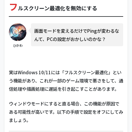
フ
ク
ルスクリーン最適化を無効にする
リ
ー
ン
最
画面モードを変えるだけでPingが変わるな
適
化
んて、PCの設定がおかしいのかな？
を
ひかわ
無
効
に
す
実はWindows 10/11には「フルスクリーン最適化」とい
る
う機能があり、これが一部のゲーム環境で悪さをして、通
2
GPU
信処理や描画処理に遅延を引き起こすことがあります。
負荷
を下
ウィンドウモードにすると直る場合、この機能が原因で
げて
CPU
ある可能性が高いです。以下の手順で設定をオフにしてみ
の余
ましょう。
裕を
作る