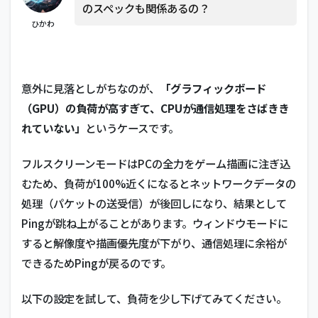
テム
のスペックも関係あるの？
不具
ひかわ
合・
仕様
につ
いて
意外に見落としがちなのが、
「グラフィックボード
5
（GPU）の負荷が高すぎて、CPUが通信処理をさばきき
ま
と
れていない」
というケースです。
め
フルスクリーンモードはPCの全力をゲーム描画に注ぎ込
むため、負荷が100%近くになるとネットワークデータの
処理（パケットの送受信）が後回しになり、結果として
Pingが跳ね上がることがあります。ウィンドウモードに
すると解像度や描画優先度が下がり、通信処理に余裕が
できるためPingが戻るのです。
以下の設定を試して、負荷を少し下げてみてください。