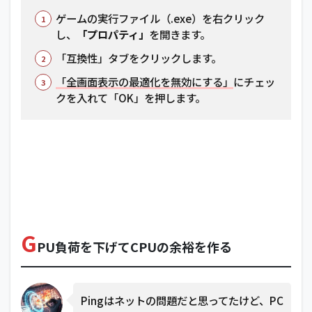
3
ゲームの実行ファイル（.exe）を右クリック
バ
し、
「プロパティ」
を開きます。
ッ
ク
「互換性」タブをクリックします。
グ
ラ
「全画面表示の最適化を無効にする」
にチェッ
ウ
クを入れて「OK」を押します。
ン
ド
ア
プ
リ
と
同
期
設
定
G
の
PU負荷を下げてCPUの余裕を作る
確
認
4
Pingはネットの問題だと思ってたけど、PC
シス