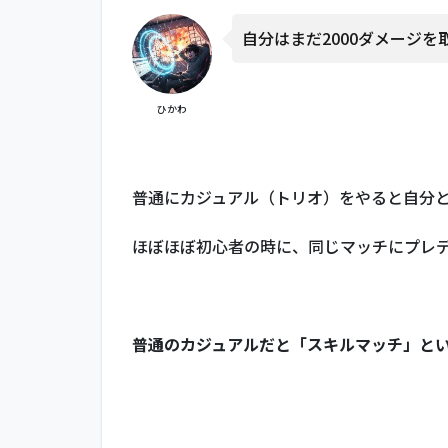
で味
自分はまだ2000ダメージ
方が
弱い
1.3
ひかわ
本当
に強
い敵
です
普通にカジュアル（トリオ）をやると自分
か？
ほぼほぼ初心者の時に、同じマッチにプレ
普通のカジュアルだと「スキルマッチ」と