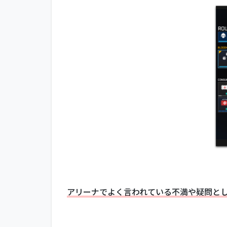
で
敵
が
強
い
1.1
アリ
ーナ
はデ
ータ
不足
でス
キル
マッ
チが
不完
全
アリーナでよく言われている不満や疑問と
1.2
アリ
ーナ