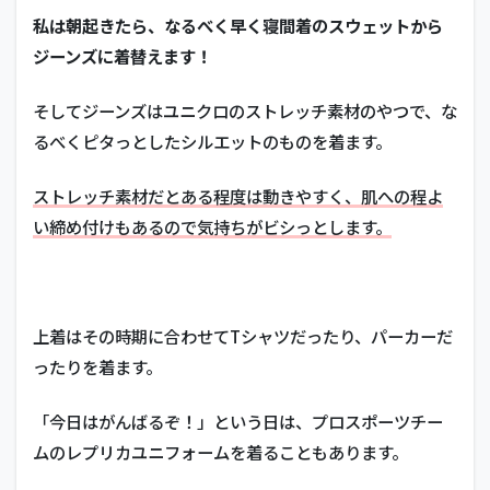
お
私は朝起きたら、なるべく早く寝間着のスウェットから
く！
ジーンズに着替えます！
2
コー
ヒー
そしてジーンズはユニクロのストレッチ素材のやつで、な
を飲
るべくピタっとしたシルエットのものを着ます。
むの
では
な
ストレッチ素材だとある程度は動きやすく、肌への程よ
く、
い締め付けもあるので気持ちがビシっとします。
ガム
を噛
み続
け
る！
上着はその時期に合わせてTシャツだったり、パーカーだ
2.1
ったりを着ます。
料理
は自
分で
「今日はがんばるぞ！」という日は、プロスポーツチー
作
ムのレプリカユニフォームを着ることもあります。
る！