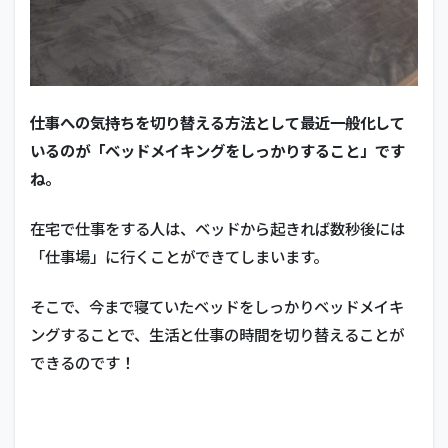
ィス
プレ
イ化
して
「常
に作
仕事への気持ちを切り替える方法として最近一般化して
業画
面」
いるのが「ベッドメイキングをしっかりすること」です
を出
ね。
して
お
く！
在宅で仕事をする人は、ベッドから起きれば数秒後には
「仕事場」に行くことができてしまいます。
そこで、今まで寝ていたベッドをしっかりベッドメイキ
ングすることで、生活と仕事の時間を切り替えることが
できるのです！