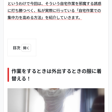
というわけで今回は、そういう自宅作業を邪魔する誘惑
に打ち勝つべく、私が実際に行っている「自宅作業での
集中力を高める方法」を紹介していきます。
目次
1
作業
をす
ると
作業をするときは外出するときの服に着
きは
替える！
外出
する
とき
の服
に着
替え
る！