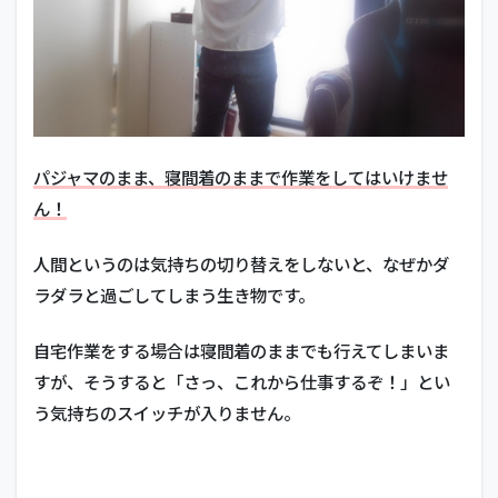
1.1
朝起
きた
らベ
ッド
メイ
キン
グを
パジャマのまま、寝間着のままで作業をしてはいけませ
す
ん！
る！
1.2
人間というのは気持ちの切り替えをしないと、なぜかダ
「ご
飯の
ラダラと過ごしてしまう生き物です。
時
間」
自宅作業をする場合は寝間着のままでも行えてしまいま
「掃
除の
すが、そうすると「さっ、これから仕事するぞ！」とい
時
う気持ちのスイッチが入りません。
間」
を先
に決
めて