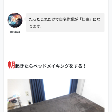
3
BGM
とし
て
たったこれだけで自宅作業が「仕事」にな
「環
境
ります。
音」
hikawa
を流
す！
4
仮眠
がで
朝
きる
起きたらベッドメイキングをする！
ゲー
ミン
グチ
ェア
を使
う！
5
マル
チデ