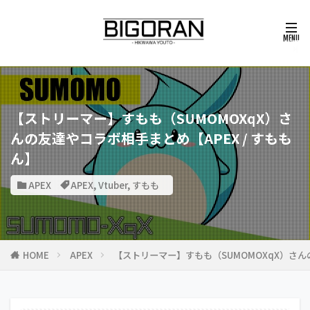
【ストリーマー】すもも（SUMOMOXqX）さ
んの友達やコラボ相手まとめ【APEX / すもも
ん】
APEX
APEX
,
Vtuber
,
すもも
HOME
APEX
【ストリーマー】すもも（SUMOMOXqX）さん