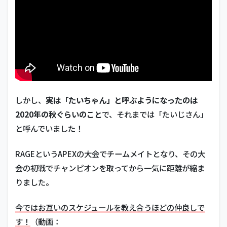
らっ
だぁ
3.7
ふら
んし
すこ
3.8
K4sen
しかし、
実は「たいちゃん」と呼ぶようになったのは
3.9
2020年の秋ぐらいのこと
で、それまでは「たいじさん」
XQQ
と呼んでいました！
4
Vtuber
RAGEというAPEXの大会でチームメイトとなり、その大
4.1
会の初戦でチャンピオンを取ってから一気に距離が縮ま
勇気
りました。
ちひ
ろ
今ではお互いのスケジュールを教え合うほどの仲良しで
4.2
す！
（動画：
ラト