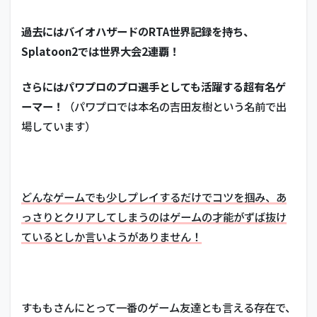
天月
（ス
シマ
過去にはバイオハザードのRTA世界記録を持ち、
ス）
Splatoon2では世界大会2連覇！
2.2
そら
さらにはパワプロのプロ選手としても活躍する超有名ゲ
る
ーマー！
（パワプロでは本名の吉田友樹という名前で出
2.3
場しています）
志麻
2.4
96猫
どんなゲームでも少しプレイするだけでコツを掴み、あ
2.5
nqrse（な
っさりとクリアしてしまうのはゲームの才能がずば抜け
るせ）
ているとしか言いようがありません！
3
ス
ト
リ
ー
すももさんにとって一番のゲーム友達とも言える存在で、