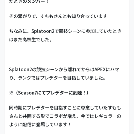
たときのメンバー！
ファ
ニー
（て
その繋がりで、すももさんとも知り合っています。
ぃふ
ぁに
ちなみに、Splatoon2で競技シーンに参加していたとき
ー）
はまだ高校生でした。
5.4
たつ
れん
5.5
Splatoon2の競技シーンから離れてからはAPEXにハマ
guri
り、ランクではプレデターを目指していました。
6
有
※（Season7にてプレデターに到達！）
名
人
同時期にプレデターを目指すことに専念していたすもも
6.1
貴島
さんと共闘する形でコラボが増え、今ではレギュラーの
明日
ように配信に登場しています！
香