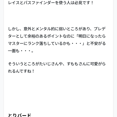
6.7
レイスとパスファインダーを使う人は必見です！
うめ
お
（ウ
メオ
ハザ
しかし、意外とメンタル的に弱いところがあり、プレデ
ー
ターとして余裕のあるポイントなのに「明日になったら
ド）
マスターにランク落ちしているかも・・・」と不安がる
一面も・・・。
そういうところがたいじさんや、すももさんに可愛がら
れるんですね！
とりバード