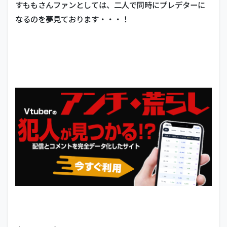
すももさんファンとしては、二人で同時にプレデターに
沢な
とり
なるのを夢見ております・・・！
4.8
ロボ
子さ
ん
4.9
夜見
れな
4.10
宇志海
いちご
4.11
電脳少
女シロ
4.12
闇夜乃
モルル