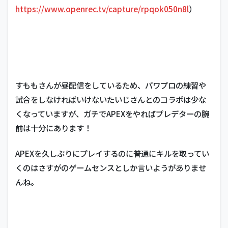
ナ・
https://www.openrec.tv/capture/rpqok050n8l
）
プテ
ィ
4.3
叶
（か
なか
な）
すももさんが昼配信をしているため、パワプロの練習や
試合をしなければいけないたいじさんとのコラボは少な
4.4
葛葉
くなっていますが、ガチでAPEXをやればプレデターの腕
前は十分にあります！
4.5
本間
ひま
APEXを久しぶりにプレイするのに普通にキルを取ってい
わり
くのはさすがのゲームセンスとしか言いようがありませ
4.6
んね。
渋谷
ハル
4.7
八重