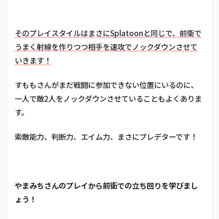
6.2
速水
もこ
みち
そのプレイスタイルはまさにSplatoonと同じで、前衛で
うまく射線を作りつつ相手を速攻でノックダウンさせて
6.3
関口
いきます！
メン
ディ
すももさんがまだ戦闘に参加できない位置にいるのに、
ー
一人で敵2人をノックダウンさせていることもよくありま
6.4
す。
海沼
流星
索敵能力、判断力、エイム力、まさにプレデターです！
6.5
ダイ
アン
津田
6.6
やまみちさんのプレイから前衛での立ち回りを学びまし
森永
ょう！
千才