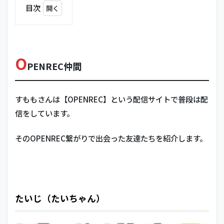
目次
1
OPENREC
仲間
O
1.1
PENREC仲間
たい
じ
（た
いち
すももさんは【OPENREC】という配信サイトで普段は配
ゃ
信をしています。
ん）
1.2
そのOPENREC繋がりで出会った友達たちを紹介します。
やま
みっ
ちー
1.3
とり
たいじ（たいちゃん）
バー
ド