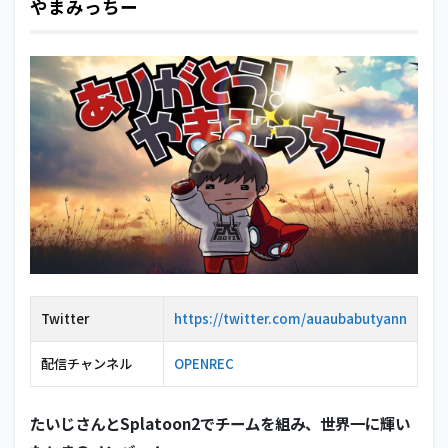
やまみっちー
5
素
人
さ
ん
5.1
シン
（シ
ンマ
ス）
5.2
しゅ
らも
じ
（天
Twitter
https://twitter.com/auaubabutyann
翔る
しゅ
配信チャンネル
OPENREC
らも
じ）
5.3
たいじさんとSplatoon2でチームを組み、世界一に輝い
ティ