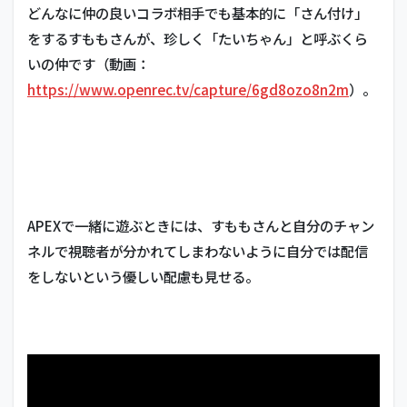
マ
どんなに仲の良いコラボ相手でも基本的に「さん付け」
ー
をするすももさんが、珍しく「たいちゃん」と呼ぶくら
3.1
いの仲です（動画：
ダス
テル
https://www.openrec.tv/capture/6gd8ozo8n2m
）。
ボッ
クス
3.2
RAS
3.3
もこ
APEXで一緒に遊ぶときには、すももさんと自分のチャン
う
ネルで視聴者が分かれてしまわないように自分では配信
3.4
をしないという優しい配慮も見せる。
スパ
イギ
ア
3.5
shu3
3.6