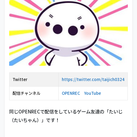
1.4
りん
ごも
ちぃ
1.5
りょ
ぼ
1.6
はん
じょ
う
Twitter
https://twitter.com/taijich0324
1.7
あり
さか
配信チャンネル
OPENREC
YouTube
2
歌
同じOPENRECで配信をしているゲーム友達の「たいじ
い
（たいちゃん）」です！
手
2.1