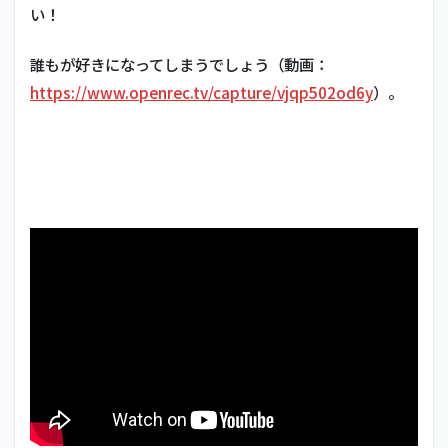
い！
誰もが好きになってしまうでしょう（動画：
https://www.openrec.tv/capture/vjqp502od6y
）。